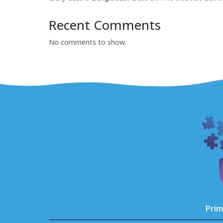
Recent Comments
No comments to show.
Prim