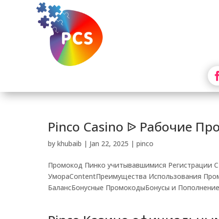
Pinco Casino ᐉ Рабочие П
by
khubaib
|
Jan 22, 2025
|
pinco
Промокод Пинко учитывавшимися Регистрации С 
УмораContentПреимущества Использования Про
БалансБонусные ПромокодыБонусы и Пополнение 